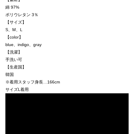
綿 97%
ポリウレタン 3％
【サイズ】
S、M、L
【color】
blue、indigo、gray
【洗濯】
手洗い可
【生産国】
韓国
※着用スタッフ身長…166cm
サイズL着用