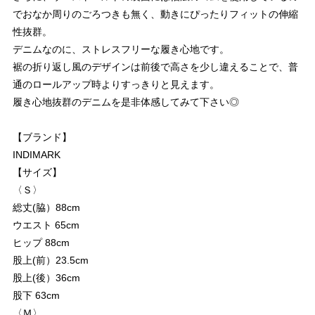
でおなか周りのごろつきも無く、動きにぴったりフィットの伸縮
性抜群。
デニムなのに、ストレスフリーな履き心地です。
裾の折り返し風のデザインは前後で高さを少し違えることで、普
通のロールアップ時よりすっきりと見えます。
履き心地抜群のデニムを是非体感してみて下さい◎
【ブランド】
INDIMARK
【サイズ】
〈Ｓ〉
総丈(脇）88cm
ウエスト 65cm
ヒップ 88cm
股上(前）23.5cm
股上(後）36cm
股下 63cm
〈Ｍ〉