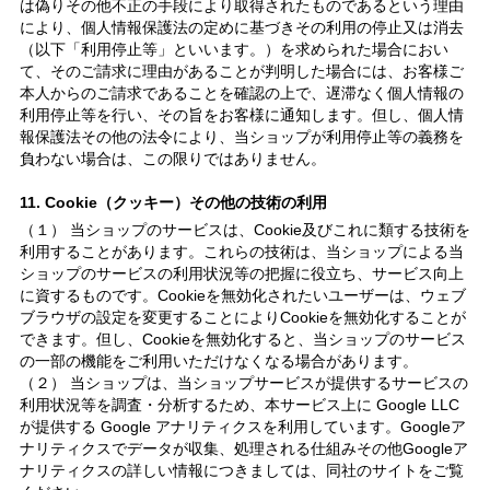
は偽りその他不正の手段により取得されたものであるという理由
により、個人情報保護法の定めに基づきその利用の停止又は消去
（以下「利用停止等」といいます。）を求められた場合におい
て、そのご請求に理由があることが判明した場合には、お客様ご
本人からのご請求であることを確認の上で、遅滞なく個人情報の
利用停止等を行い、その旨をお客様に通知します。但し、個人情
報保護法その他の法令により、当ショップが利用停止等の義務を
負わない場合は、この限りではありません。
11. Cookie（クッキー）その他の技術の利用
（１） 当ショップのサービスは、Cookie及びこれに類する技術を
利用することがあります。これらの技術は、当ショップによる当
ショップのサービスの利用状況等の把握に役立ち、サービス向上
に資するものです。Cookieを無効化されたいユーザーは、ウェブ
ブラウザの設定を変更することによりCookieを無効化することが
できます。但し、Cookieを無効化すると、当ショップのサービス
の一部の機能をご利用いただけなくなる場合があります。
（２） 当ショップは、当ショップサービスが提供するサービスの
利用状況等を調査・分析するため、本サービス上に Google LLC
が提供する Google アナリティクスを利用しています。Googleア
ナリティクスでデータが収集、処理される仕組みその他Googleア
ナリティクスの詳しい情報につきましては、同社のサイトをご覧