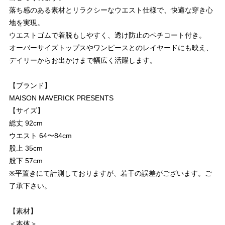
落ち感のある素材とリラクシーなウエスト仕様で、快適な穿き心
地を実現。
ウエストゴムで着脱もしやすく、透け防止のペチコート付き。
オーバーサイズトップスやワンピースとのレイヤードにも映え、
デイリーからお出かけまで幅広く活躍します。
【ブランド】
MAISON MAVERICK PRESENTS
【サイズ】
総丈 92cm
ウエスト 64〜84cm
股上 35cm
股下 57cm
※平置きにて計測しておりますが、若干の誤差がございます。ご
了承下さい。
【素材】
＜本体＞