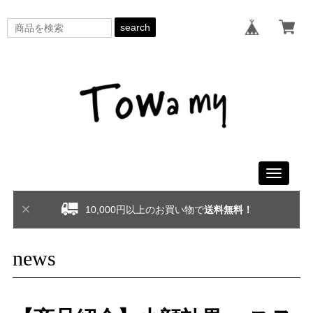
search
Toggle
navigati
10,000円以上のお買い物で
送料無料！
news