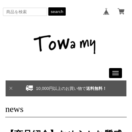
search
Toggle
navigati
10,000円以上のお買い物で
送料無料！
news