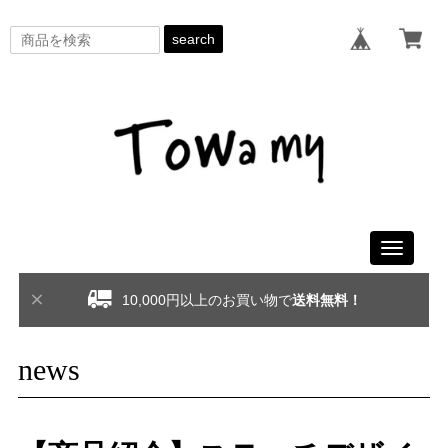
search
Toggle
navigati
10,000円以上のお買い物で
送料無料！
news