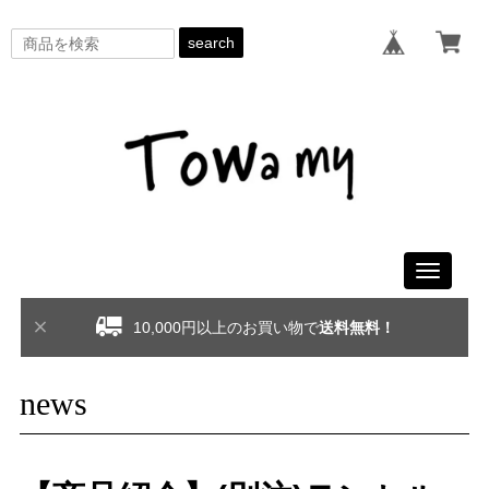
search
Toggle
navigati
10,000円以上のお買い物で
送料無料！
news