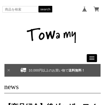
search
Toggle
navigati
10,000円以上のお買い物で
送料無料！
news