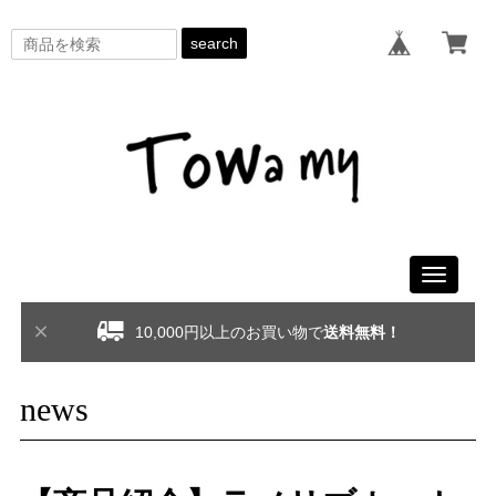
search
Toggle
navigati
10,000円以上のお買い物で
送料無料！
news