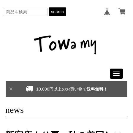
search
Toggle
navigati
10,000円以上のお買い物で
送料無料！
news