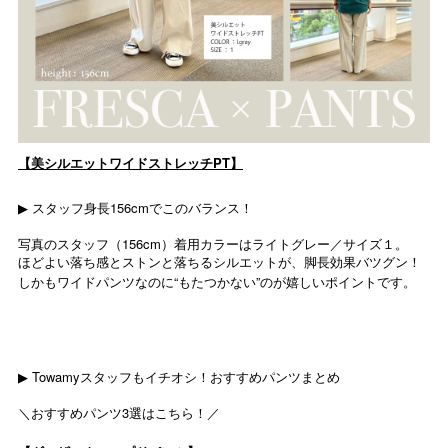
PT
【美シルエットワイドストレッチ
】
▶
156cm
スタッフ身長
でこのバランス！
156cm
１
写真のスタッフ（
）着用カラーはライトグレー／サイズ
。
ほどよい落ち感とストンと落ちるシルエットが、脚長効果バツグン！
“
”
しかもワイドパンツなのに
もたつかない
のが嬉しいポイントです。
▶ Towamy
スタッフもイチオシ！おすすめパンツまとめ
＼おすすめパンツ3選はこちら！／