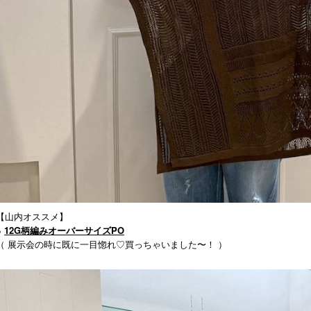
【山内オススメ】
●
12G柄編みオーバーサイズPO
（ 展示会の時に既に一目惚れ♡買っちゃいました〜！ ）