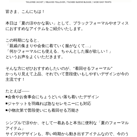
皆さま、こんにちは！
本日は「夏の涼やかな装い」として、ブラックフォーマルやオフィス
におすすめなアイテムをご紹介いたします。
この時期になると、
「親戚の集まりや会食に着ていく服がなくて…」
「何かフォーマルにも使える、ちゃんとした服が欲しい！」
というお声をよくいただきます。
そんな方にぜひおすすめしたいのが、“着回せるフォーマル”
かっちり見えて上品、それでいて普段使いもしやすいデザインが今の
主流です！
たとえば――
◾️会食やお食事会にちょうどいい落ち着いたデザイン
◾️ジャケットを羽織れば急なセレモニーにも対応
◾️小物次第で普段使いにも着回せる万能さ
シンプルで涼やか、そして一着あると本当に便利な「夏のフォーマル
アイテム」
サイズやデザインも、早い時期から動き出すアイテムなので、今のう