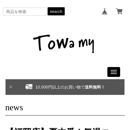
search
Toggle
navigati
10,000円以上のお買い物で
送料無料！
news