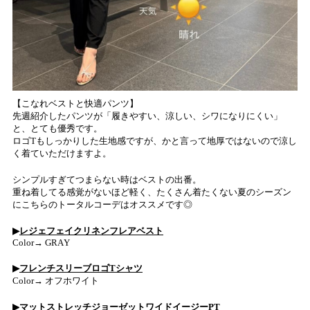
【こなれベストと快適パンツ】
先週紹介したパンツが「履きやすい、涼しい、シワになりにくい」
と、とても優秀です。
ロゴTもしっかりした生地感ですが、かと言って地厚ではないので涼し
く着ていただけますよ。
シンプルすぎてつまらない時はベストの出番。
重ね着してる感覚がないほど軽く、たくさん着たくない夏のシーズン
にこちらのトータルコーデはオススメです◎
▶︎
レジェフェイクリネンフレアベスト
Color→
GRAY
▶︎
フレンチスリーブロゴTシャツ
Color→
オフホワイト
▶︎
マットストレッチジョーゼットワイドイージーPT