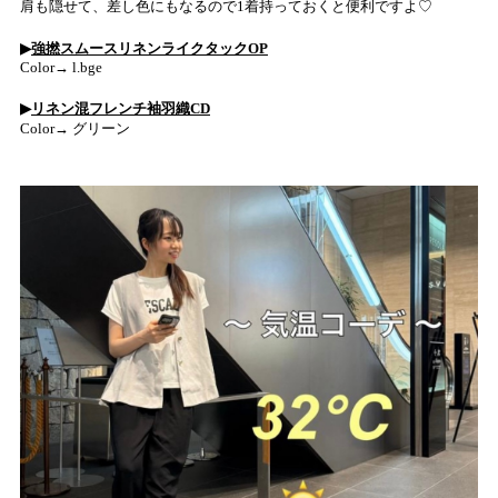
肩も隠せて、差し色にもなるので1着持っておくと便利ですよ♡
▶︎
強撚スムースリネンライクタックOP
Color→
l.bge
▶︎
リネン混フレンチ袖羽織CD
Color→
グリーン